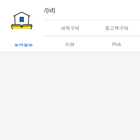
book/rent/[id]
대여
새책구매
중고책구매
도서정보
리뷰
Pick