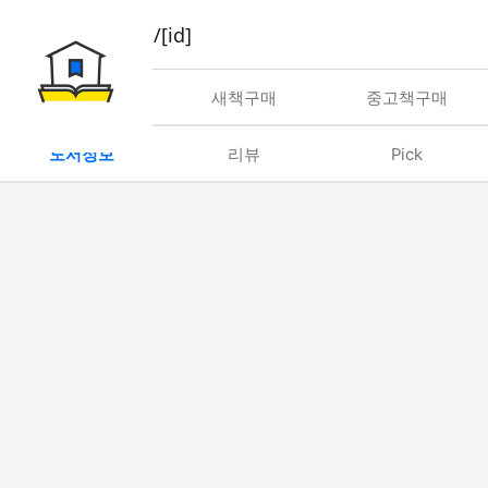
book/rent/[id]
대여
새책구매
중고책구매
도서정보
리뷰
Pick