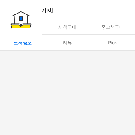
book/rent/[id]
대여
새책구매
중고책구매
도서정보
리뷰
Pick