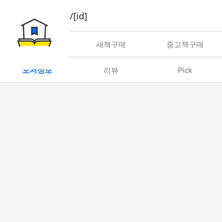
book/rent/[id]
대여
새책구매
중고책구매
도서정보
리뷰
Pick