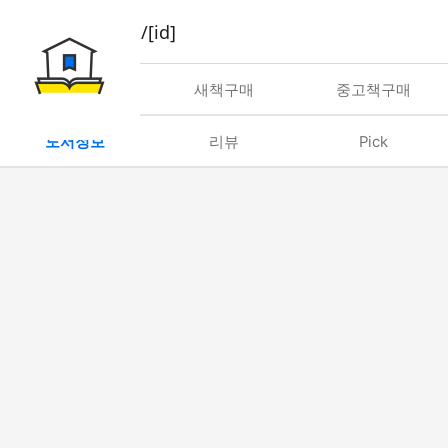
book/rent/[id]
대여
새책구매
중고책구매
도서정보
리뷰
Pick