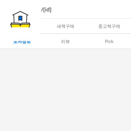
book/rent/[id]
대여
새책구매
중고책구매
도서정보
리뷰
Pick