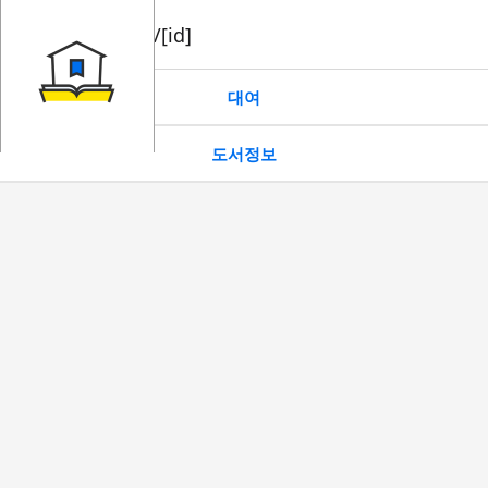
book/rent/[id]
대여
도서정보