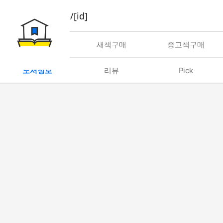
book/rent/[id]
대여
새책구매
중고책구매
도서정보
리뷰
Pick