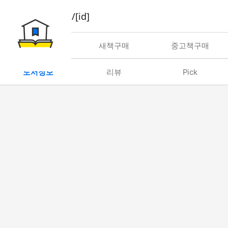
book/rent/[id]
대여
새책구매
중고책구매
도서정보
리뷰
Pick