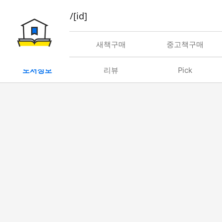
book/rent/[id]
대여
새책구매
중고책구매
도서정보
리뷰
Pick