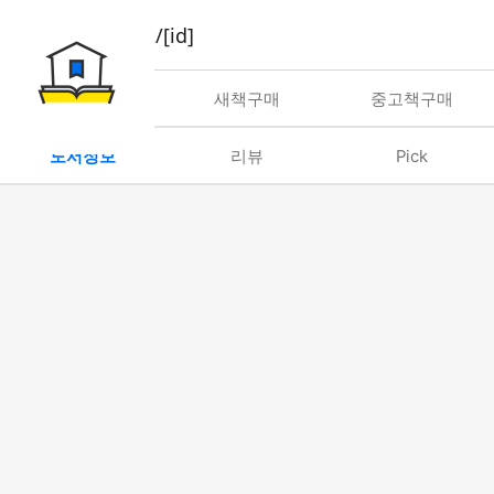
book/rent/[id]
대여
새책구매
중고책구매
도서정보
리뷰
Pick