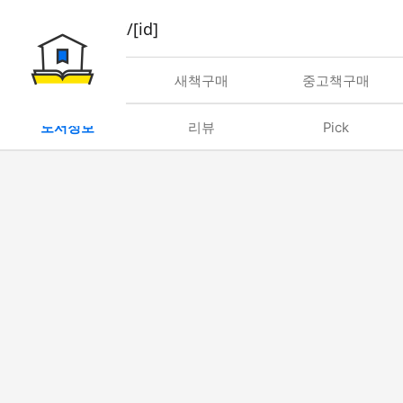
book/rent/[id]
대여
새책구매
중고책구매
도서정보
리뷰
Pick