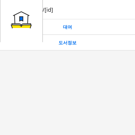
book/rent/[id]
대여
도서정보