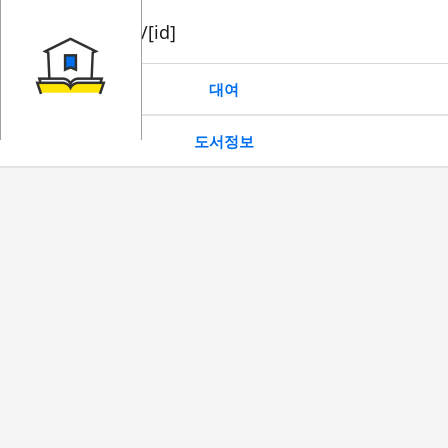
book/rent/[id]
대여
도서정보