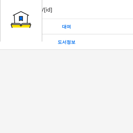
book/rent/[id]
대여
도서정보