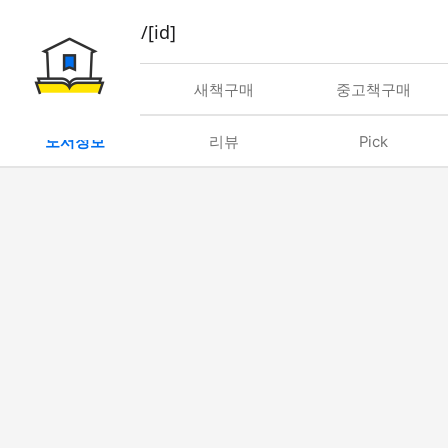
book/rent/[id]
대여
새책구매
중고책구매
도서정보
리뷰
Pick