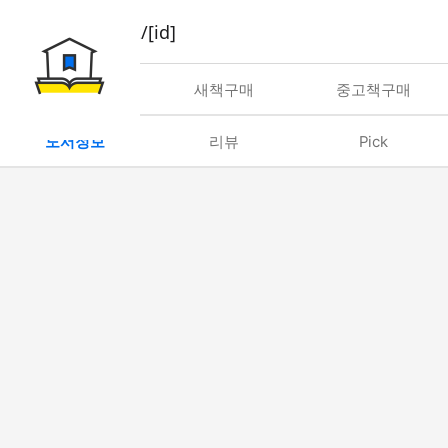
book/rent/[id]
대여
새책구매
중고책구매
도서정보
리뷰
Pick