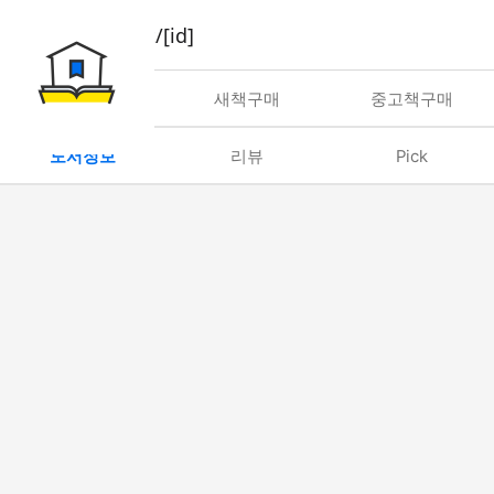
book/rent/[id]
대여
새책구매
중고책구매
도서정보
리뷰
Pick