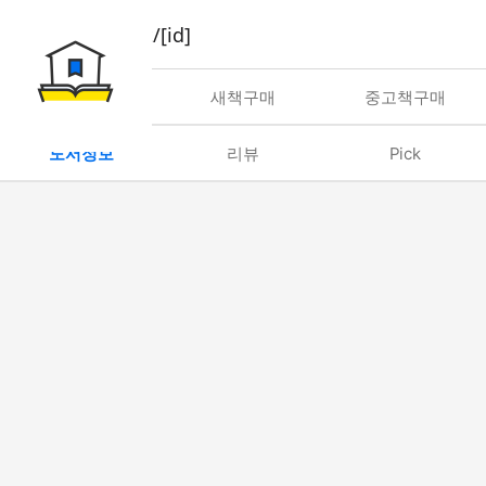
book/rent/[id]
대여
새책구매
중고책구매
도서정보
리뷰
Pick