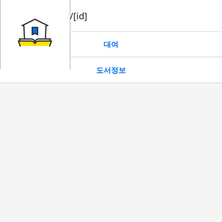
book/rent/[id]
대여
도서정보