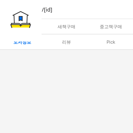
book/rent/[id]
대여
새책구매
중고책구매
도서정보
리뷰
Pick