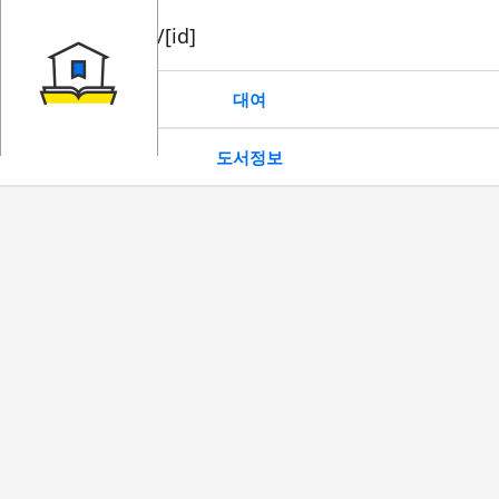
book/rent/[id]
대여
도서정보