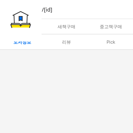
book/rent/[id]
대여
새책구매
중고책구매
도서정보
리뷰
Pick