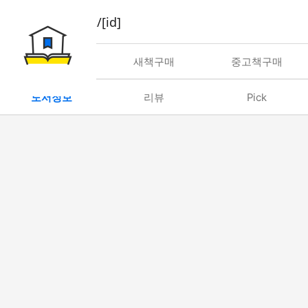
book/rent/[id]
대여
새책구매
중고책구매
도서정보
리뷰
Pick