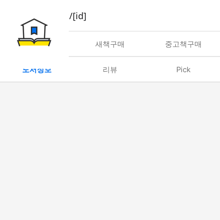
book/rent/[id]
대여
새책구매
중고책구매
도서정보
리뷰
Pick