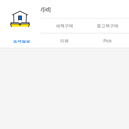
book/rent/[id]
대여
새책구매
중고책구매
도서정보
리뷰
Pick