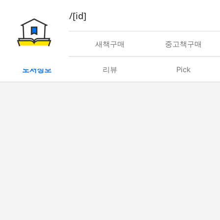
book/rent/[id]
대여
새책구매
중고책구매
도서정보
리뷰
Pick