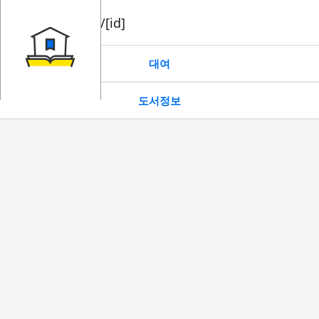
book/rent/[id]
대여
도서정보