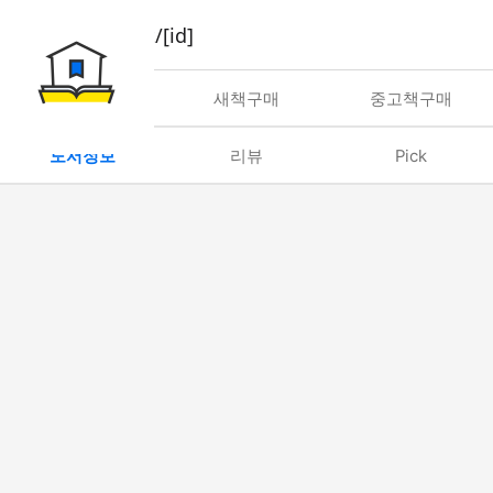
book/rent/[id]
대여
새책구매
중고책구매
도서정보
리뷰
Pick