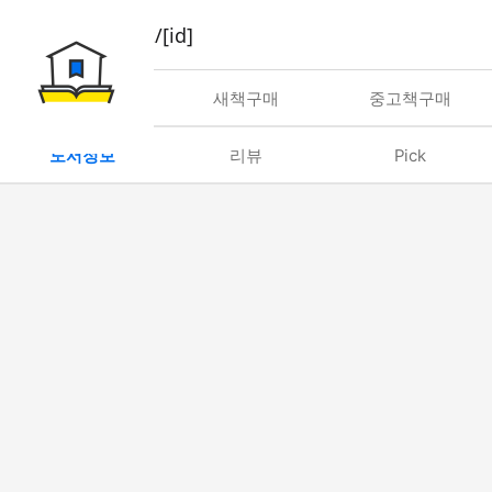
book/rent/[id]
대여
새책구매
중고책구매
도서정보
리뷰
Pick