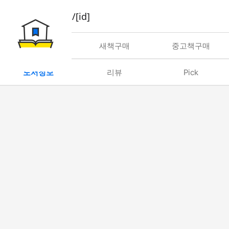
book/rent/[id]
대여
새책구매
중고책구매
도서정보
리뷰
Pick