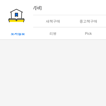
book/rent/[id]
대여
새책구매
중고책구매
도서정보
리뷰
Pick