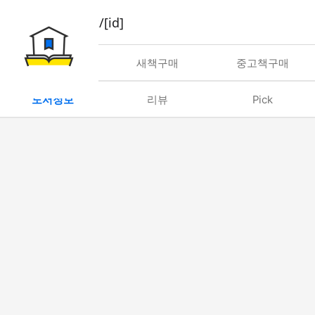
book/rent/[id]
대여
새책구매
중고책구매
도서정보
리뷰
Pick