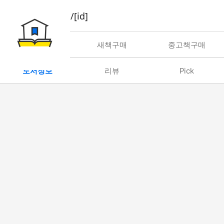
book/rent/[id]
대여
새책구매
중고책구매
도서정보
리뷰
Pick