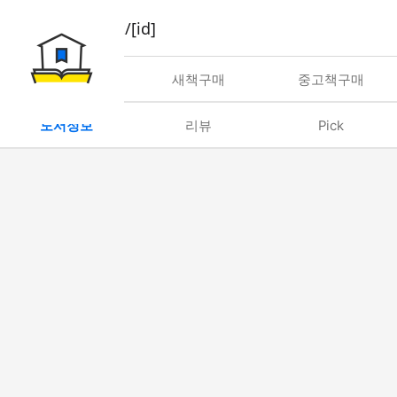
book/rent/[id]
대여
새책구매
중고책구매
도서정보
리뷰
Pick