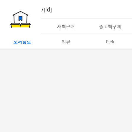
book/rent/[id]
대여
새책구매
중고책구매
도서정보
리뷰
Pick