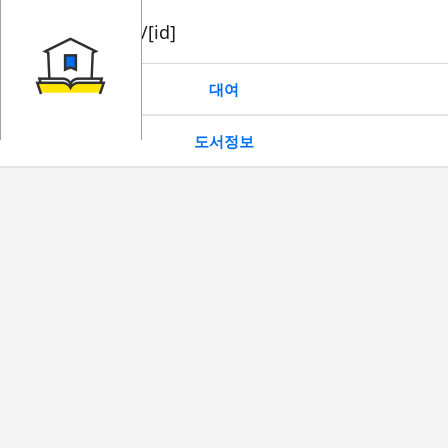
book/rent/[id]
대여
도서정보