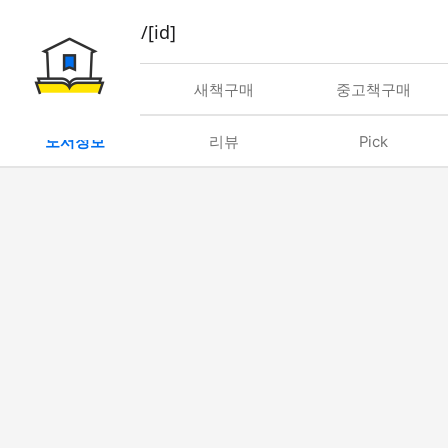
book/rent/[id]
대여
새책구매
중고책구매
도서정보
리뷰
Pick