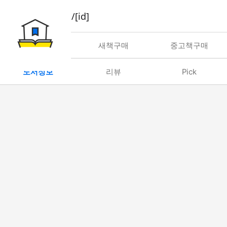
book/rent/[id]
대여
새책구매
중고책구매
도서정보
리뷰
Pick