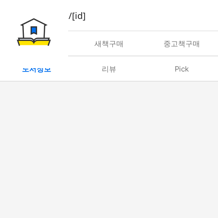
book/rent/[id]
대여
새책구매
중고책구매
도서정보
리뷰
Pick