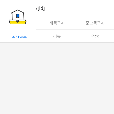
book/rent/[id]
대여
새책구매
중고책구매
도서정보
리뷰
Pick