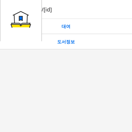
book/rent/[id]
대여
도서정보