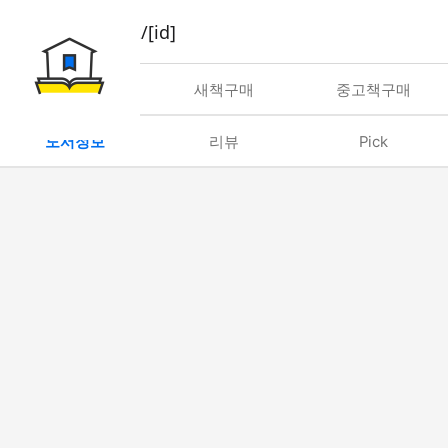
book/rent/[id]
대여
새책구매
중고책구매
도서정보
리뷰
Pick