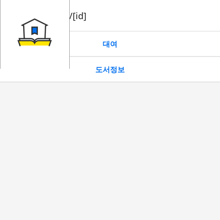
book/rent/[id]
대여
도서정보