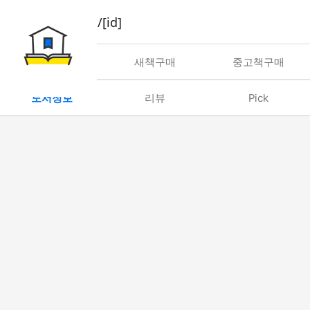
book/rent/[id]
대여
새책구매
중고책구매
도서정보
리뷰
Pick