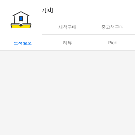
book/rent/[id]
대여
새책구매
중고책구매
도서정보
리뷰
Pick