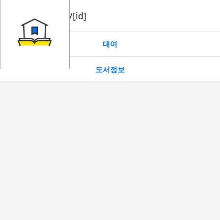
book/rent/[id]
대여
도서정보