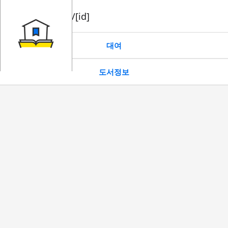
book/rent/[id]
대여
도서정보