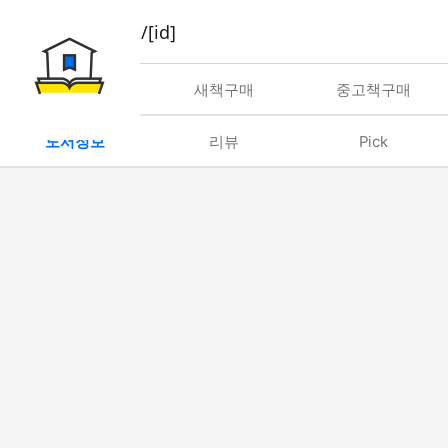
book/rent/[id]
대여
새책구매
중고책구매
도서정보
리뷰
Pick