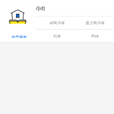
book/rent/[id]
대여
새책구매
중고책구매
도서정보
리뷰
Pick